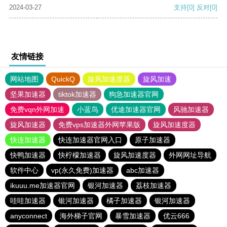
2024-03-27
支持
[0]
反对
[0]
友情链接
网站地图
QuickQ
旋风加速度器
旋风加速
坚果加速器
tiktok加速器
狗急加速器官网
免费vqn外网加速
小蓝鸟
优途加速器官网
风驰加速器
旋风加速器
免费vps加速器外网苹果版
旋风加速度器
快连加速器
快连加速器官网入口
原子加速器
快鸭加速器
快柠檬加速器
旋风加速度器
外网网址导航
软件中心
vp(永久免费)加速器
abc加速器
ikuuu.me加速器官网
银河加速器
荔枝加速器
哇哇加速器
银河加速器
橘子加速器
银河加速器
anyconnect
海外梯子官网
暴雪加速器
优云666