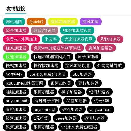
友情链接
网站地图
QuickQ
旋风加速度器
旋风加速
坚果加速器
tiktok加速器
狗急加速器官网
免费vqn外网加速
小蓝鸟
优途加速器官网
风驰加速器
旋风加速器
免费vps加速器外网苹果版
旋风加速度器
快连加速器
快连加速器官网入口
原子加速器
快鸭加速器
快柠檬加速器
旋风加速度器
外网网址导航
软件中心
vp(永久免费)加速器
abc加速器
ikuuu.me加速器官网
银河加速器
荔枝加速器
哇哇加速器
银河加速器
橘子加速器
银河加速器
anyconnect
海外梯子官网
暴雪加速器
优云666
青柠加速器
anyconnect
银河加速器
anyconnect
银河加速器
1元机场
veee加速器
银河加速器
银河加速器
银河加速器
vp(永久免费)加速器