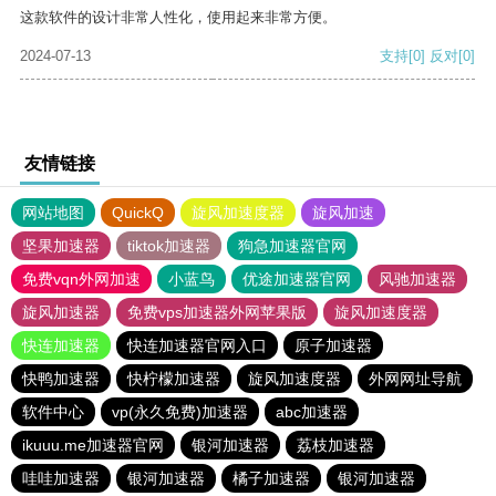
这款软件的设计非常人性化，使用起来非常方便。
2024-07-13
支持
[0]
反对
[0]
友情链接
网站地图
QuickQ
旋风加速度器
旋风加速
坚果加速器
tiktok加速器
狗急加速器官网
免费vqn外网加速
小蓝鸟
优途加速器官网
风驰加速器
旋风加速器
免费vps加速器外网苹果版
旋风加速度器
快连加速器
快连加速器官网入口
原子加速器
快鸭加速器
快柠檬加速器
旋风加速度器
外网网址导航
软件中心
vp(永久免费)加速器
abc加速器
ikuuu.me加速器官网
银河加速器
荔枝加速器
哇哇加速器
银河加速器
橘子加速器
银河加速器