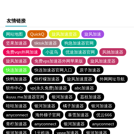
友情链接
网站地图
QuickQ
旋风加速度器
旋风加速
坚果加速器
tiktok加速器
狗急加速器官网
免费vqn外网加速
小蓝鸟
优途加速器官网
风驰加速器
旋风加速器
免费vps加速器外网苹果版
旋风加速度器
快连加速器
快连加速器官网入口
原子加速器
快鸭加速器
快柠檬加速器
旋风加速度器
外网网址导航
软件中心
vp(永久免费)加速器
abc加速器
ikuuu.me加速器官网
银河加速器
荔枝加速器
哇哇加速器
银河加速器
橘子加速器
银河加速器
anyconnect
海外梯子官网
暴雪加速器
优云666
青柠加速器
anyconnect
银河加速器
anyconnect
银河加速器
1元机场
veee加速器
银河加速器