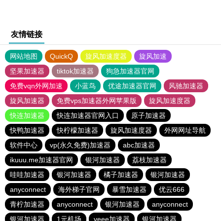
友情链接
网站地图
QuickQ
旋风加速度器
旋风加速
坚果加速器
tiktok加速器
狗急加速器官网
免费vqn外网加速
小蓝鸟
优途加速器官网
风驰加速器
旋风加速器
免费vps加速器外网苹果版
旋风加速度器
快连加速器
快连加速器官网入口
原子加速器
快鸭加速器
快柠檬加速器
旋风加速度器
外网网址导航
软件中心
vp(永久免费)加速器
abc加速器
ikuuu.me加速器官网
银河加速器
荔枝加速器
哇哇加速器
银河加速器
橘子加速器
银河加速器
anyconnect
海外梯子官网
暴雪加速器
优云666
青柠加速器
anyconnect
银河加速器
anyconnect
银河加速器
1元机场
veee加速器
银河加速器