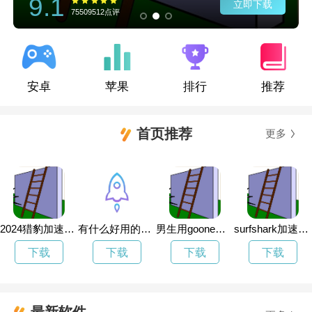
9.1
立即下载
75509512点评
安卓
苹果
排行
推荐
首页推荐
更多
2024猎豹加速器vip兑换码
有什么好用的免费梯子加速器
男生用goone暗示什么
surfshark加速器官网
下载
下载
下载
下载
最新软件