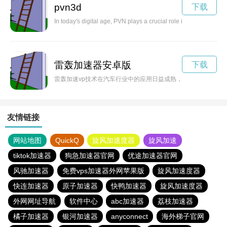
pvn3d
下载
In today's digital age, PVN plays a crucial role in ensuring secu
雷轰加速器安卓版
下载
雷轰加速vp技术在汽车行业中的应用日益成熟，为车辆提供更快
友情链接
网站地图
QuickQ
旋风加速度器
旋风加速
tiktok加速器
狗急加速器官网
优途加速器官网
风驰加速器
免费vps加速器外网苹果版
旋风加速度器
快连加速器
原子加速器
快鸭加速器
旋风加速度器
外网网址导航
软件中心
abc加速器
荔枝加速器
橘子加速器
银河加速器
anyconnect
海外梯子官网