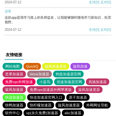
2024-07-12
支持
[0]
反对
[0]
游客
这款app是我学习路上的良师益友，让我能够随时随地学习新知识，拓宽
视野。
2024-07-12
支持
[0]
反对
[0]
友情链接
网站地图
QuickQ
旋风加速度器
旋风加速
坚果加速器
tiktok加速器
狗急加速器官网
免费vqn外网加速
小蓝鸟
优途加速器官网
风驰加速器
旋风加速器
免费vps加速器外网苹果版
旋风加速度器
快连加速器
快连加速器官网入口
原子加速器
快鸭加速器
快柠檬加速器
旋风加速度器
外网网址导航
软件中心
vp(永久免费)加速器
abc加速器