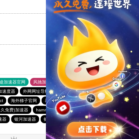
支持
[0]
反对
[0]
支持
[0]
反对
[0]
途加速器官网
风驰加速器
旋风加速器
加速度器
外网网址导航
软件中心
vp(永久免费)加速器
ct
海外梯子官网
暴雪加速器
优云666
青柠加速器
(永久免费)加速器
hammer加速器
原子加速器
暴雪加速器
速器
银河加速器
蚂蚁加速器
免费海外pvn加速器