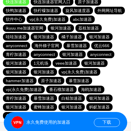
快连加速器
快连加速器官网入口
原子加速器
快鸭加速器
快柠檬加速器
旋风加速度器
外网网址导航
软件中心
vp(永久免费)加速器
abc加速器
ikuuu.me加速器官网
银河加速器
荔枝加速器
哇哇加速器
银河加速器
橘子加速器
银河加速器
anyconnect
海外梯子官网
暴雪加速器
优云666
青柠加速器
anyconnect
银河加速器
anyconnect
银河加速器
1元机场
veee加速器
银河加速器
银河加速器
银河加速器
vp(永久免费)加速器
hammer加速器
原子加速器
暴雪加速器
vp(永久免费)加速器
番石榴加速器
海鸥加速器
青柠加速器
暴雪加速器
白鲸加速器
银河加速器
银河加速器
蜜蜂加速器
银河加速器
蚂蚁加速器
免费海外pvn加速器
暴雪加速器
anyconnect
永久免费使用的加速器
下载