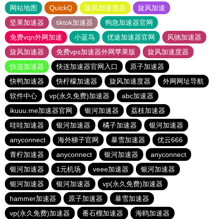
网站地图
QuickQ
旋风加速度器
旋风加速
坚果加速器
tiktok加速器
狗急加速器官网
免费vqn外网加速
小蓝鸟
优途加速器官网
风驰加速器
旋风加速器
免费vps加速器外网苹果版
旋风加速度器
快连加速器
快连加速器官网入口
原子加速器
快鸭加速器
快柠檬加速器
旋风加速度器
外网网址导航
软件中心
vp(永久免费)加速器
abc加速器
ikuuu.me加速器官网
银河加速器
荔枝加速器
哇哇加速器
银河加速器
橘子加速器
银河加速器
anyconnect
海外梯子官网
暴雪加速器
优云666
青柠加速器
anyconnect
银河加速器
anyconnect
银河加速器
1元机场
veee加速器
银河加速器
银河加速器
银河加速器
vp(永久免费)加速器
hammer加速器
原子加速器
暴雪加速器
vp(永久免费)加速器
番石榴加速器
海鸥加速器