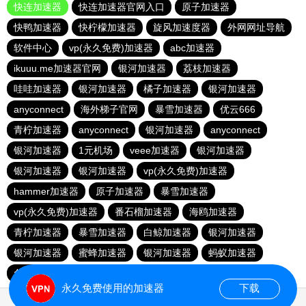
快连加速器
快连加速器官网入口
原子加速器
快鸭加速器
快柠檬加速器
旋风加速度器
外网网址导航
软件中心
vp(永久免费)加速器
abc加速器
ikuuu.me加速器官网
银河加速器
荔枝加速器
哇哇加速器
银河加速器
橘子加速器
银河加速器
anyconnect
海外梯子官网
暴雪加速器
优云666
青柠加速器
anyconnect
银河加速器
anyconnect
银河加速器
1元机场
veee加速器
银河加速器
银河加速器
银河加速器
vp(永久免费)加速器
hammer加速器
原子加速器
暴雪加速器
vp(永久免费)加速器
番石榴加速器
海鸥加速器
青柠加速器
暴雪加速器
白鲸加速器
银河加速器
银河加速器
蜜蜂加速器
银河加速器
蚂蚁加速器
免费海外pvn加速器
暴雪加速器
anyconnect
永久免费使用的加速器
下载