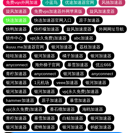
免费vqn外网加速
小蓝鸟
优途加速器官网
风驰加速器
旋风加速器
免费vps加速器外网苹果版
旋风加速度器
快连加速器
快连加速器官网入口
原子加速器
快鸭加速器
快柠檬加速器
旋风加速度器
外网网址导航
软件中心
vp(永久免费)加速器
abc加速器
ikuuu.me加速器官网
银河加速器
荔枝加速器
哇哇加速器
银河加速器
橘子加速器
银河加速器
anyconnect
海外梯子官网
暴雪加速器
优云666
青柠加速器
anyconnect
银河加速器
anyconnect
银河加速器
1元机场
veee加速器
银河加速器
银河加速器
银河加速器
vp(永久免费)加速器
hammer加速器
原子加速器
暴雪加速器
vp(永久免费)加速器
番石榴加速器
海鸥加速器
青柠加速器
暴雪加速器
白鲸加速器
银河加速器
银河加速器
蜜蜂加速器
银河加速器
蚂蚁加速器