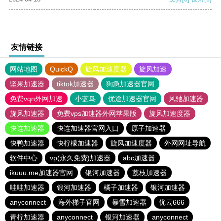
友情链接
网站地图
QuickQ
旋风加速度器
旋风加速
坚果加速器
tiktok加速器
狗急加速器官网
免费vqn外网加速
小蓝鸟
优途加速器官网
风驰加速器
旋风加速器
免费vps加速器外网苹果版
旋风加速度器
快连加速器
快连加速器官网入口
原子加速器
快鸭加速器
快柠檬加速器
旋风加速度器
外网网址导航
软件中心
vp(永久免费)加速器
abc加速器
ikuuu.me加速器官网
银河加速器
荔枝加速器
哇哇加速器
银河加速器
橘子加速器
银河加速器
anyconnect
海外梯子官网
暴雪加速器
优云666
青柠加速器
anyconnect
银河加速器
anyconnect