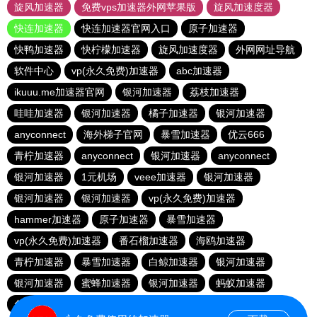
旋风加速器
免费vps加速器外网苹果版
旋风加速度器
快连加速器
快连加速器官网入口
原子加速器
快鸭加速器
快柠檬加速器
旋风加速度器
外网网址导航
软件中心
vp(永久免费)加速器
abc加速器
ikuuu.me加速器官网
银河加速器
荔枝加速器
哇哇加速器
银河加速器
橘子加速器
银河加速器
anyconnect
海外梯子官网
暴雪加速器
优云666
青柠加速器
anyconnect
银河加速器
anyconnect
银河加速器
1元机场
veee加速器
银河加速器
银河加速器
银河加速器
vp(永久免费)加速器
hammer加速器
原子加速器
暴雪加速器
vp(永久免费)加速器
番石榴加速器
海鸥加速器
青柠加速器
暴雪加速器
白鲸加速器
银河加速器
银河加速器
蜜蜂加速器
银河加速器
蚂蚁加速器
免费海外pvn加速器
暴雪加速器
anyconnect