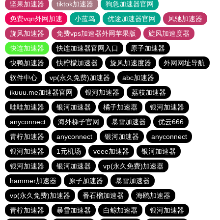
坚果加速器
tiktok加速器
狗急加速器官网
免费vqn外网加速
小蓝鸟
优途加速器官网
风驰加速器
旋风加速器
免费vps加速器外网苹果版
旋风加速度器
快连加速器
快连加速器官网入口
原子加速器
快鸭加速器
快柠檬加速器
旋风加速度器
外网网址导航
软件中心
vp(永久免费)加速器
abc加速器
ikuuu.me加速器官网
银河加速器
荔枝加速器
哇哇加速器
银河加速器
橘子加速器
银河加速器
anyconnect
海外梯子官网
暴雪加速器
优云666
青柠加速器
anyconnect
银河加速器
anyconnect
银河加速器
1元机场
veee加速器
银河加速器
银河加速器
银河加速器
vp(永久免费)加速器
hammer加速器
原子加速器
暴雪加速器
vp(永久免费)加速器
番石榴加速器
海鸥加速器
青柠加速器
暴雪加速器
白鲸加速器
银河加速器