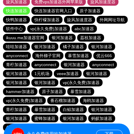
旋风加速器
免费vps加速器外网苹果版
旋风加速度器
快连加速器
快连加速器官网入口
原子加速器
快鸭加速器
快柠檬加速器
旋风加速度器
外网网址导航
软件中心
vp(永久免费)加速器
abc加速器
ikuuu.me加速器官网
银河加速器
荔枝加速器
哇哇加速器
银河加速器
橘子加速器
银河加速器
anyconnect
海外梯子官网
暴雪加速器
优云666
青柠加速器
anyconnect
银河加速器
anyconnect
银河加速器
1元机场
veee加速器
银河加速器
银河加速器
银河加速器
vp(永久免费)加速器
hammer加速器
原子加速器
暴雪加速器
vp(永久免费)加速器
番石榴加速器
海鸥加速器
青柠加速器
暴雪加速器
白鲸加速器
银河加速器
银河加速器
蜜蜂加速器
银河加速器
蚂蚁加速器
免费海外pvn加速器
暴雪加速器
anyconnect
永久免费使用的加速器
下载