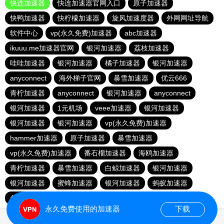
快连加速器
快连加速器官网入口
原子加速器
快鸭加速器
快柠檬加速器
旋风加速度器
外网网址导航
软件中心
vp(永久免费)加速器
abc加速器
ikuuu.me加速器官网
银河加速器
荔枝加速器
哇哇加速器
银河加速器
橘子加速器
银河加速器
anyconnect
海外梯子官网
暴雪加速器
优云666
青柠加速器
anyconnect
银河加速器
anyconnect
银河加速器
1元机场
veee加速器
银河加速器
银河加速器
银河加速器
vp(永久免费)加速器
hammer加速器
原子加速器
暴雪加速器
vp(永久免费)加速器
番石榴加速器
海鸥加速器
青柠加速器
暴雪加速器
白鲸加速器
银河加速器
银河加速器
蜜蜂加速器
银河加速器
蚂蚁加速器
免费海外pvn加速器
暴雪加速器
anyconnect
永久免费使用的加速器
下载